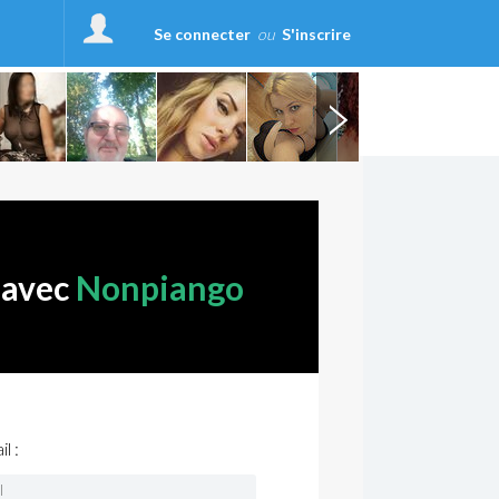
Se connecter
ou
S'inscrire
 avec
Nonpiango
l :