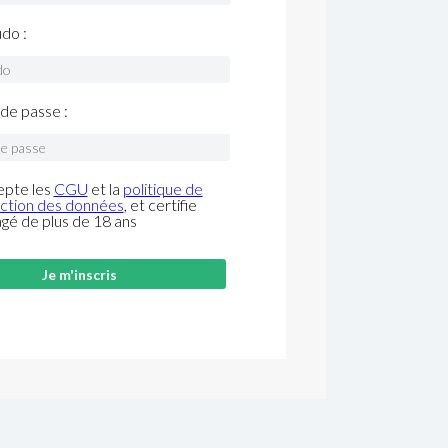
do :
de passe :
epte les
CGU
et la
politique de
ction des données
, et certifie
âgé de plus de 18 ans