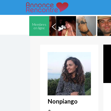
Membres
en ligne
Nonpiango