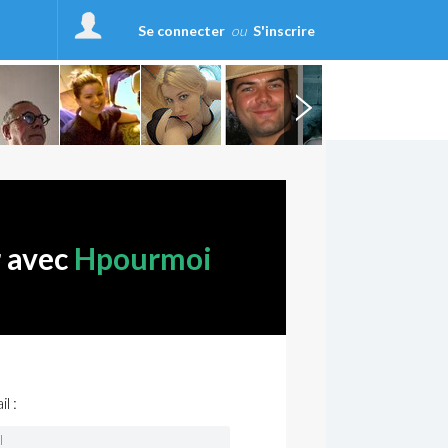
Se connecter
ou
S'inscrire
r avec
Hpourmoi
l :