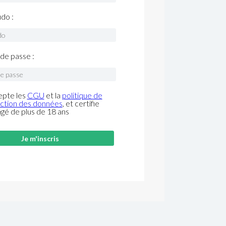
do :
de passe :
epte les
CGU
et la
politique de
ction des données
, et certifie
âgé de plus de 18 ans