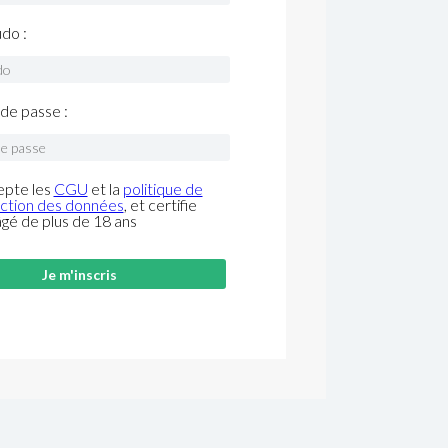
do :
de passe :
epte les
CGU
et la
politique de
ction des données
, et certifie
âgé de plus de 18 ans