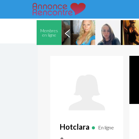
Membres
en ligne
Hotclara
En ligne