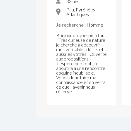
33 ans
Pau, Pyrénées-
Atlantiques
Je recherche :
Homme
Bonjour ou bonsoir à tous
! Très curieuse de nature
je cherche à découvrir
mes véritables désirs et
aussi les vôtres ! Ouverte
aux propositions.
J’espère que tout ça
aboutira à une rencontre
coquine inoubliable.
Venez donc faire ma
connaissance et on verra
ce que l’avenir nous
réserve...