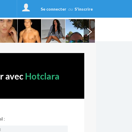
Se connecter
ou
S'inscrire
er avec
Hotclara
l :