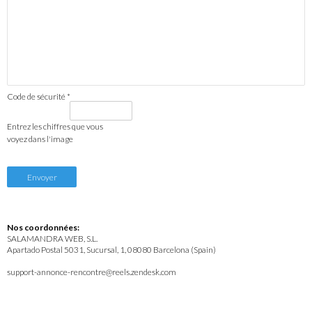
Code de sécurité *
Entrez les chiffres que vous
voyez dans l'image
Nos coordonnées:
SALAMANDRA WEB, S.L.
Apartado Postal 5031, Sucursal, 1, 08080 Barcelona (Spain)
support-annonce-rencontre@reels.zendesk.com